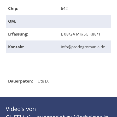
Chip:
642
OM:
Erfassung:
E 08/24 MK/SG K88/1
Kontakt
info@prodogromania.de
Dauerpaten:
Ute D.
Video’s von
CLIFFI (♂) – ausgereist zu Vierbeiner in