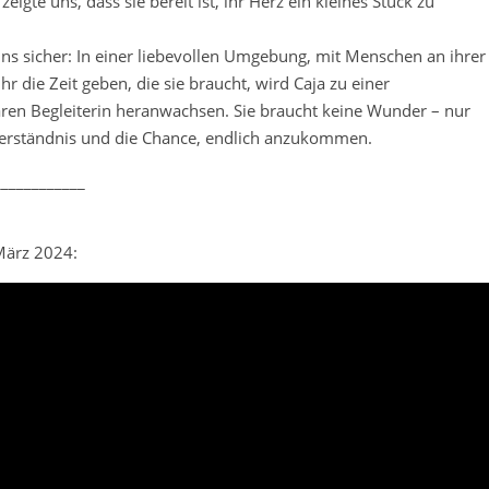
s zeigte uns, dass sie bereit ist, ihr Herz ein kleines Stück zu
uns sicher: In einer liebevollen Umgebung, mit Menschen an ihrer
 ihr die Zeit geben, die sie braucht, wird Caja zu einer
en Begleiterin heranwachsen. Sie braucht keine Wunder – nur
erständnis und die Chance, endlich anzukommen.
____________
ärz 2024: