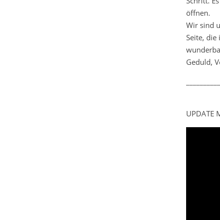
Schritt. E
öffnen.
Wir sind 
Seite, die
wunderbar
Geduld, V
_________
UPDATE M