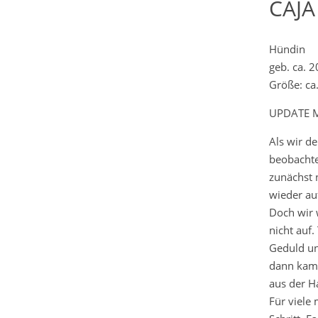
CAJA
Hündin
geb. ca. 
Größe: ca
UPDATE M
Als wir de
beobachtet
zunächst n
wieder a
Doch wir 
nicht auf.
Geduld und
dann kam 
aus der H
Für viele 