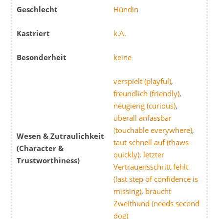
Geschlecht
Hündin
Kastriert
k.A.
Besonderheit
keine
verspielt (playful)
,
freundlich (friendly)
,
neugierig (curious)
,
überall anfassbar
(touchable everywhere)
,
Wesen & Zutraulichkeit
taut schnell auf (thaws
(Character &
quickly)
,
letzter
Trustworthiness)
Vertrauensschritt fehlt
(last step of confidence is
missing)
,
braucht
Zweithund (needs second
dog)