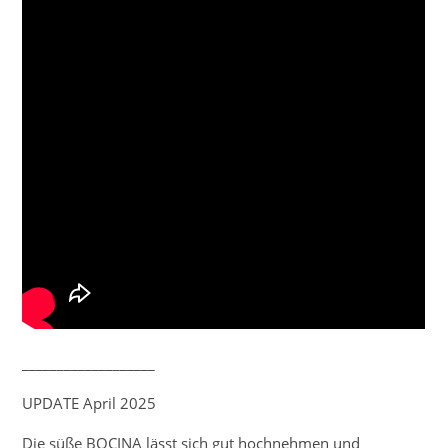
___________________
UPDATE April 2025
Die süße BOCINA lässt sich gut hochnehmen und