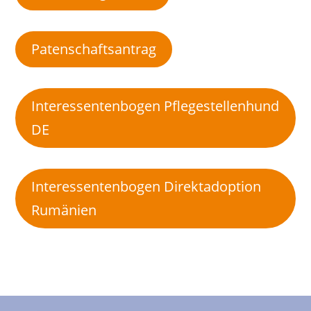
Patenschaftsantrag
Interessentenbogen Pflegestellenhund
DE
Interessentenbogen Direktadoption
Rumänien