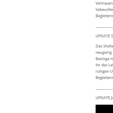
Vertrauen 
liebevoll
Begleiteri
_________
UPDATE S
Das Shelt
neugierig 
Bazinga is
ihr das Le
ruhigen U
Begleiter
_________
UPDATE Ju