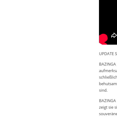
UPDATE S
BAZINGA h
aufmerksa
schließlic
behutsam 
sind.
BAZINGA i
zeigt sie 
souveräne