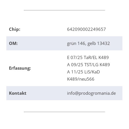
Chip:
642090002249657
OM:
grün 146, gelb 13432
E 07/25 TaR/EL K489
A 09/25 TST/LG K489
Erfassung:
A 11/25 LiS/KaD
K489/neu566
Kontakt
info@prodogromania.de