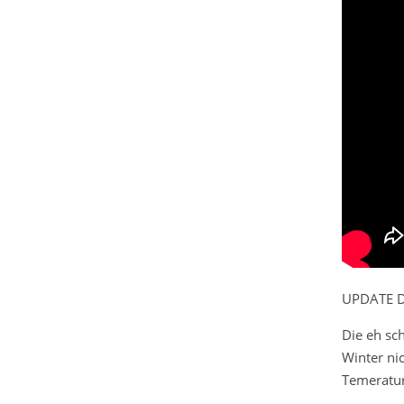
UPDATE D
Die eh sc
Winter ni
Temeratur