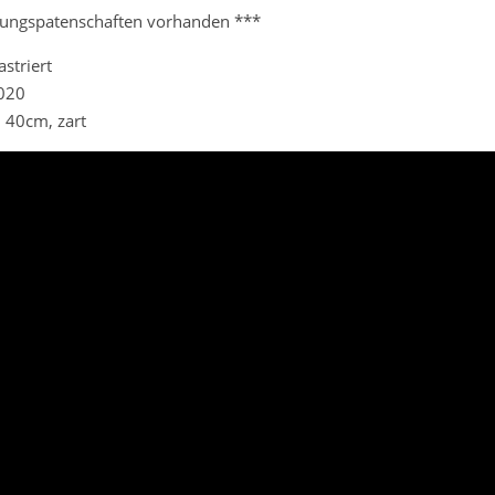
tungspatenschaften vorhanden ***
striert
2020
. 40cm, zart