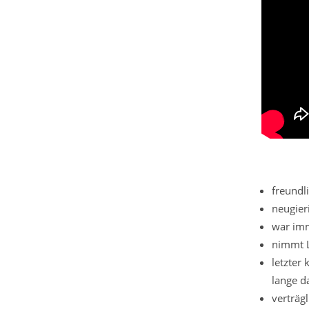
freundl
neugier
war imm
nimmt 
letzter 
lange d
verträgl