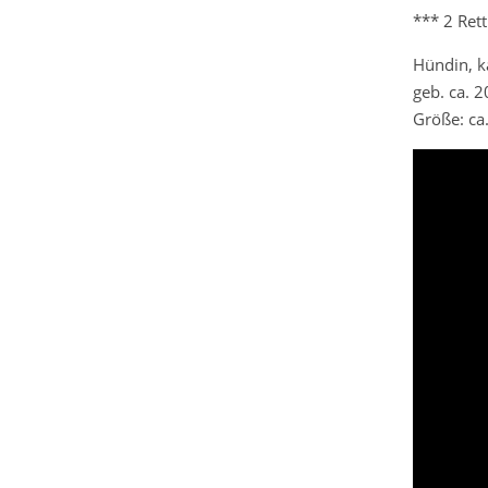
*** 2 Ret
Hündin, ka
geb. ca. 
Größe: ca