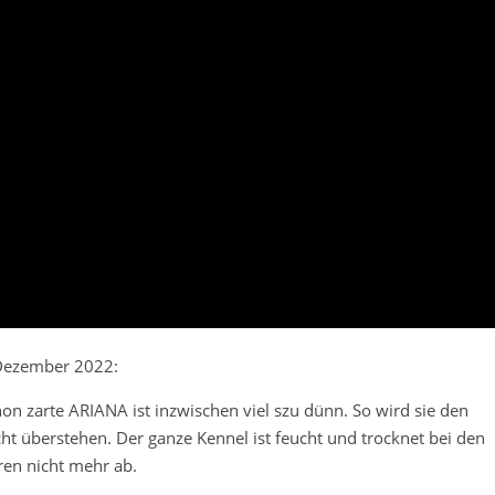
ezember 2022:
hon zarte ARIANA ist inzwischen viel szu dünn. So wird sie den
cht überstehen. Der ganze Kennel ist feucht und trocknet bei den
en nicht mehr ab.