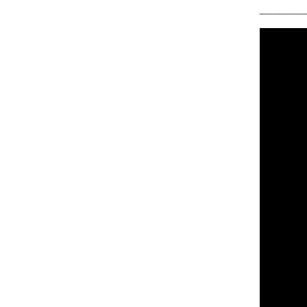
_________