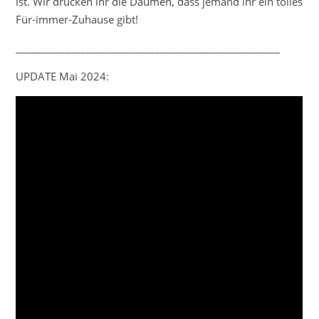
ist. Wir drücken ihr die Daumen, dass jemand ihr ein tolles
Für-immer-Zuhause gibt!
_____________________________________________________
UPDATE Mai 2024: