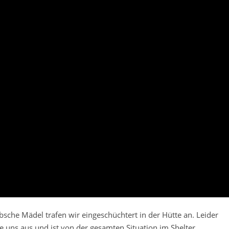
bsche Mädel trafen wir eingeschüchtert in der Hütte an. Leider
ie uns aus und ist von der gesamten Situation im Shelter