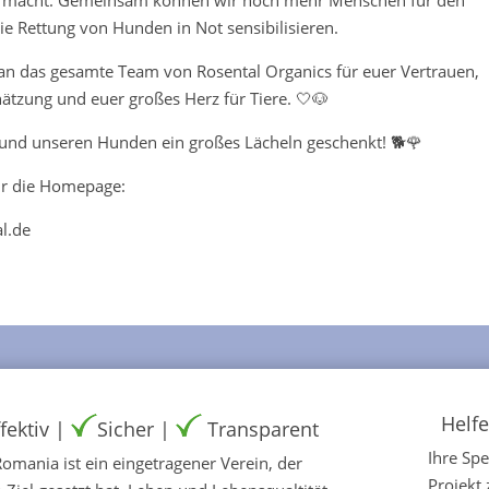
macht. Gemeinsam können wir noch mehr Menschen für den
ie Rettung von Hunden in Not sensibilisieren.
an das gesamte Team von Rosental Organics für euer Vertrauen,
ätzung und euer großes Herz für Tiere. 🤍🐶
 und unseren Hunden ein großes Lächeln geschenkt! 🐕🌹
ihr die Homepage:
l.de
Helfe
fektiv |
Sicher |
Transparent
Ihre Sp
mania ist ein eingetragener Verein, der
Projekt