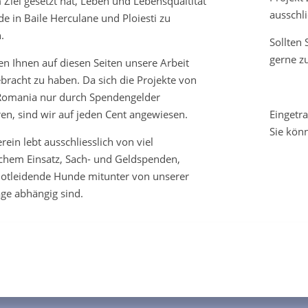
 Ziel gesetzt hat, Leben und Lebensqualtität
ausschli
e in Baile Herculane und Ploiesti zu
.
Sollten
gerne z
en Ihnen auf diesen Seiten unsere Arbeit
bracht zu haben. Da sich die Projekte von
omania nur durch Spendengelder
ren, sind wir auf jeden Cent angewiesen.
Eingetr
Sie kön
rein lebt ausschliesslich von viel
chem Einsatz, Sach- und Geldspenden,
notleidende Hunde mitunter von unserer
ge abhängig sind.