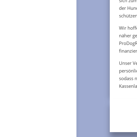
sich zum
der Hund
schützen
Wir hoff
näher ge
ProDogR
finanzie
Unser Ve
persönli
sodass 
Kassenla