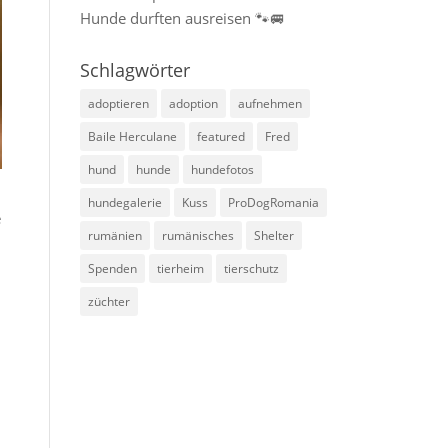
Hunde durften ausreisen 🐾🚐
Schlagwörter
adoptieren
adoption
aufnehmen
Baile Herculane
featured
Fred
hund
hunde
hundefotos
hundegalerie
Kuss
ProDogRomania
e
rumänien
rumänisches
Shelter
Spenden
tierheim
tierschutz
züchter