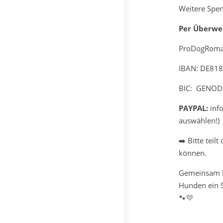
Weitere Spe
Per Überwe
ProDogRoman
IBAN: DE81
BIC:
GENOD
PAYPAL:
inf
auswählen!)
➡️ Bitte teil
können.
Gemeinsam k
Hunden ein S
🐾💛