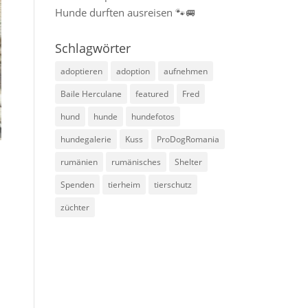
Hunde durften ausreisen 🐾🚐
Schlagwörter
adoptieren
adoption
aufnehmen
Baile Herculane
featured
Fred
hund
hunde
hundefotos
hundegalerie
Kuss
ProDogRomania
rumänien
rumänisches
Shelter
Spenden
tierheim
tierschutz
züchter