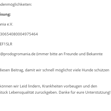
ndenmöglichkeiten:
isung:
ia e.V.
830654080004975464
EF1SLR
o@prodogromania.de (immer bitte an Freunde und Bekannte
t diesen Beitrag, damit wir schnell möglichst viele Hunde schützen
önnen wir Leid lindern, Krankheiten vorbeugen und den
tück Lebensqualität zurückgeben. Danke für eure Unterstützung!