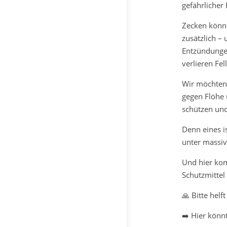
gefährlicher
Zecken könn
zusätzlich –
Entzündungen
verlieren Fell
Wir möchten 
gegen Flöhe 
schützen un
Denn eines is
unter massiv
Und hier kom
Schutzmittel
🙏 Bitte helf
➡️ Hier könnt