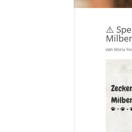
⚠️ Sp
Milben
von
Mona Fe