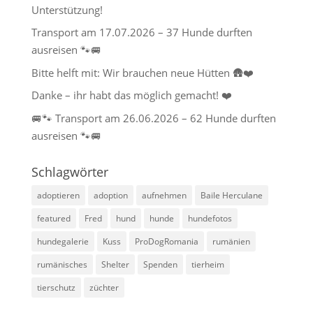
Unterstützung!
Transport am 17.07.2026 – 37 Hunde durften
ausreisen 🐾🚐
Bitte helft mit: Wir brauchen neue Hütten 🛖❤️
Danke – ihr habt das möglich gemacht! ❤️
🚐🐾 Transport am 26.06.2026 – 62 Hunde durften
ausreisen 🐾🚐
Schlagwörter
adoptieren
adoption
aufnehmen
Baile Herculane
featured
Fred
hund
hunde
hundefotos
hundegalerie
Kuss
ProDogRomania
rumänien
rumänisches
Shelter
Spenden
tierheim
tierschutz
züchter