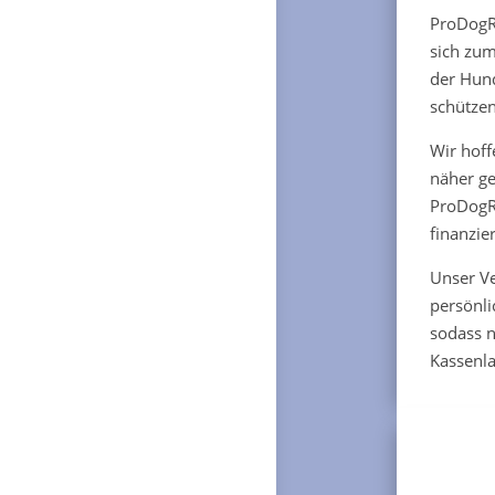
ProDogRo
sich zum
der Hund
schützen
Wir hoff
näher ge
ProDogR
finanzie
Unser Ve
persönli
sodass 
Kassenla