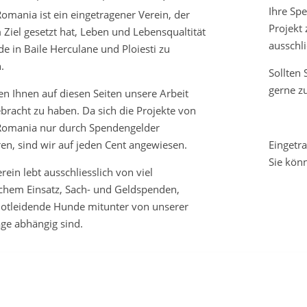
Ihre Sp
mania ist ein eingetragener Verein, der
Projekt
 Ziel gesetzt hat, Leben und Lebensqualtität
ausschli
e in Baile Herculane und Ploiesti zu
.
Sollten
gerne z
en Ihnen auf diesen Seiten unsere Arbeit
bracht zu haben. Da sich die Projekte von
omania nur durch Spendengelder
ren, sind wir auf jeden Cent angewiesen.
Eingetr
Sie kön
rein lebt ausschliesslich von viel
chem Einsatz, Sach- und Geldspenden,
notleidende Hunde mitunter von unserer
ge abhängig sind.