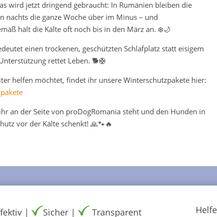
s wird jetzt dringend gebraucht: In Rumänien bleiben die
n nachts die ganze Woche über im Minus – und
mäß hält die Kälte oft noch bis in den März an. ❄️🌙
edeutet einen trockenen, geschützten Schlafplatz statt eisigem
Unterstützung rettet Leben. 🐕🛟
ter helfen möchtet, findet ihr unsere Winterschutzpakete hier:
zpakete
ihr an der Seite von proDogRomania steht und den Hunden in
utz vor der Kälte schenkt!
🙏🐾🔥
Helfe
fektiv |
Sicher |
Transparent