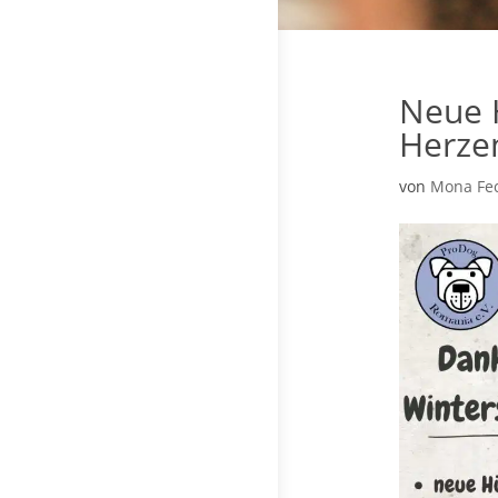
Neue 
Herze
von
Mona Fe