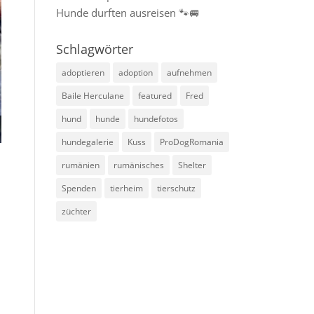
Hunde durften ausreisen 🐾🚐
Schlagwörter
adoptieren
adoption
aufnehmen
Baile Herculane
featured
Fred
hund
hunde
hundefotos
hundegalerie
Kuss
ProDogRomania
rumänien
rumänisches
Shelter
Spenden
tierheim
tierschutz
züchter