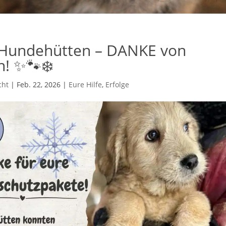
Hundehütten – DANKE von
n! ✨🐾❄️
cht
|
Feb. 22, 2026
|
Eure Hilfe
,
Erfolge